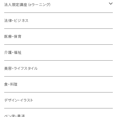
法人限定講座（eラーニング）
内定者・新入社員
法律・ビジネス
若手社員・中堅社員
医療・保育
リーダー（主任・係長）
介護・福祉
管理職
美容・ライフスタイル
階層共通
食・料理
パッケージプラン
デザイン・イラスト
ペン字・書道