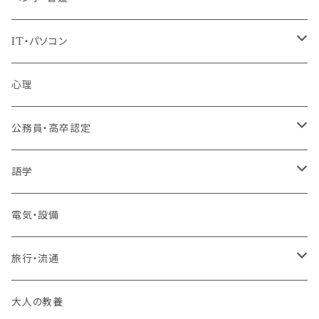
IT・パソコン
MOS（ﾏｲｸﾛｿﾌﾄｵﾌｨｽｽﾍﾟｼｬﾘｽﾄ）講座
心理
プログラミング・Web制作入門講座
公務員・高卒認定
1コース受講
その他 IT・パソコン
高卒認定講座
語学
2コースまとめて受講
大卒公務員受験対策講座
TOEIC®L&Rテスト対策講座
電気・設備
3コースまとめて受講
その他 語学
旅行・流通
旅行業務取扱管理者講座
大人の教養