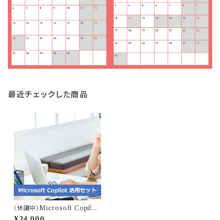
最近チェックした商品
〈休講中〉Microsoft Copilot
講座
¥24,000