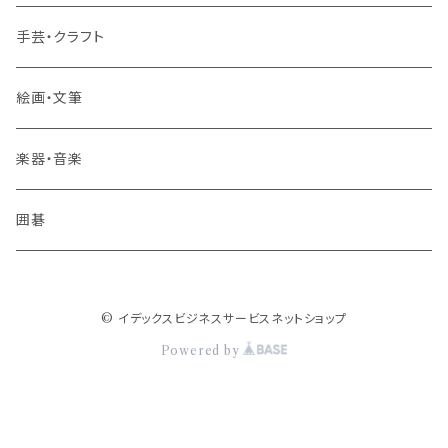
その他 旅行・流通
手芸・クラフト
絵画・文筆
楽器・音楽
囲碁
© イデックスビジネスサービスネットショップ
Powered by