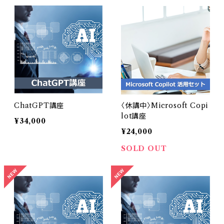
ChatGPT講座
〈休講中〉Microsoft Copi
lot講座
¥34,000
¥24,000
SOLD OUT