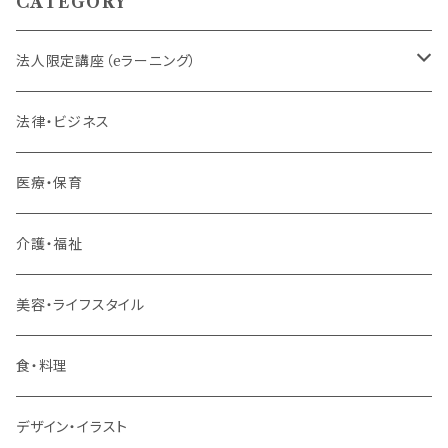
CATEGORY
法人限定講座（eラーニング）
内定者・新入社員
法律・ビジネス
若手社員・中堅社員
医療・保育
リーダー（主任・係長）
介護・福祉
管理職
美容・ライフスタイル
階層共通
食・料理
パッケージプラン
デザイン・イラスト