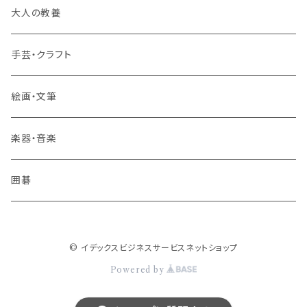
旅行業務取扱管理者講座
大人の教養
その他 旅行・流通
手芸・クラフト
絵画・文筆
楽器・音楽
囲碁
© イデックスビジネスサービスネットショップ
Powered by