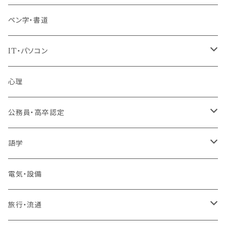
ペン字・書道
IT・パソコン
MOS（ﾏｲｸﾛｿﾌﾄｵﾌｨｽｽﾍﾟｼｬﾘｽﾄ）講座
心理
プログラミング・Web制作入門講座
公務員・高卒認定
1コース受講
その他 IT・パソコン
高卒認定講座
語学
2コースまとめて受講
大卒公務員受験対策講座
TOEIC®L&Rテスト対策講座
電気・設備
3コースまとめて受講
その他 語学
旅行・流通