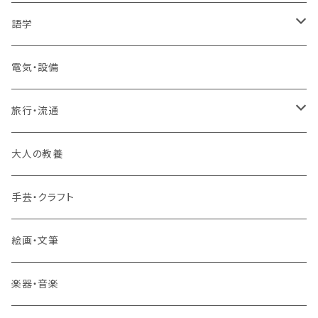
1コース受講
その他 IT・パソコン
高卒認定講座
語学
2コースまとめて受講
大卒公務員受験対策講座
TOEIC®L&Rテスト対策講座
電気・設備
3コースまとめて受講
その他 語学
旅行・流通
旅行業務取扱管理者講座
大人の教養
その他 旅行・流通
手芸・クラフト
絵画・文筆
楽器・音楽