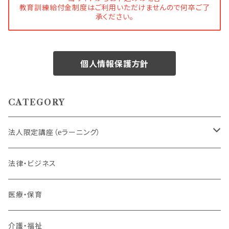
教育訓練給付金制度はご利用いただけませんので何卒ご了
承ください。
個人情報保護方針
CATEGORY
法人限定講座（eラーニング）
内定者・新入社員
法律・ビジネス
若手社員・中堅社員
医療・保育
リーダー（主任・係長）
介護・福祉