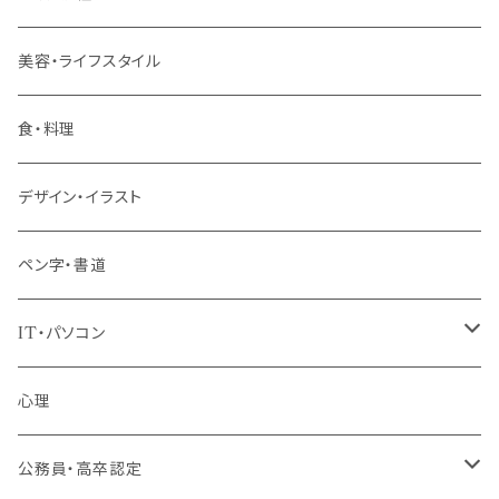
管理職
美容・ライフスタイル
階層共通
食・料理
パッケージプラン
デザイン・イラスト
ペン字・書道
IT・パソコン
MOS（ﾏｲｸﾛｿﾌﾄｵﾌｨｽｽﾍﾟｼｬﾘｽﾄ）講座
心理
プログラミング・Web制作入門講座
公務員・高卒認定