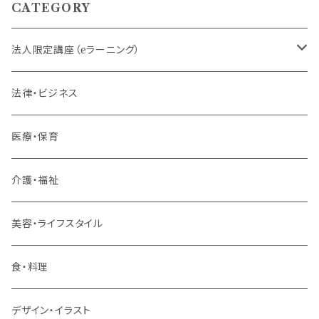
CATEGORY
法人限定講座（eラーニング）
内定者・新入社員
法律・ビジネス
若手社員・中堅社員
医療・保育
リーダー（主任・係長）
介護・福祉
管理職
美容・ライフスタイル
階層共通
食・料理
パッケージプラン
デザイン・イラスト