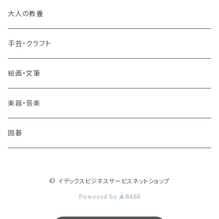
旅行業務取扱管理者講座
大人の教養
その他 旅行・流通
手芸・クラフト
絵画・文筆
楽器・音楽
囲碁
© イデックスビジネスサービスネットショップ
Powered by