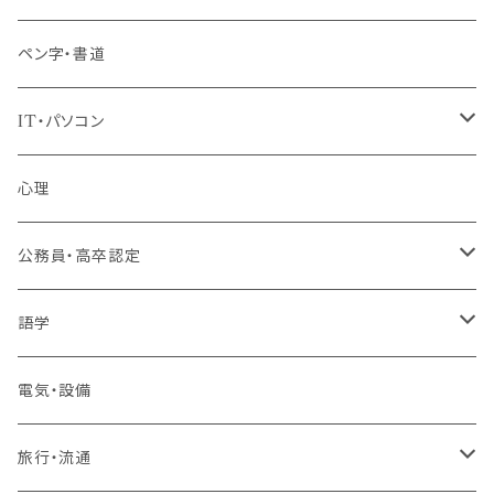
ペン字・書道
IT・パソコン
MOS（ﾏｲｸﾛｿﾌﾄｵﾌｨｽｽﾍﾟｼｬﾘｽﾄ）講座
心理
プログラミング・Web制作入門講座
公務員・高卒認定
1コース受講
その他 IT・パソコン
高卒認定講座
語学
2コースまとめて受講
大卒公務員受験対策講座
TOEIC®L&Rテスト対策講座
電気・設備
3コースまとめて受講
その他 語学
旅行・流通