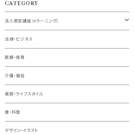
CATEGORY
法人限定講座（eラーニング）
内定者・新入社員
法律・ビジネス
若手社員・中堅社員
医療・保育
リーダー（主任・係長）
介護・福祉
管理職
美容・ライフスタイル
階層共通
食・料理
パッケージプラン
デザイン・イラスト