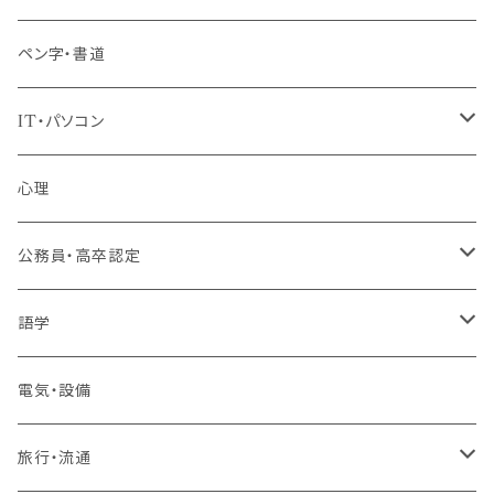
ペン字・書道
IT・パソコン
MOS（ﾏｲｸﾛｿﾌﾄｵﾌｨｽｽﾍﾟｼｬﾘｽﾄ）講座
心理
プログラミング・Web制作入門講座
公務員・高卒認定
1コース受講
その他 IT・パソコン
高卒認定講座
語学
2コースまとめて受講
大卒公務員受験対策講座
TOEIC®L&Rテスト対策講座
電気・設備
3コースまとめて受講
その他 語学
旅行・流通