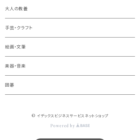
旅行業務取扱管理者講座
大人の教養
その他 旅行・流通
手芸・クラフト
絵画・文筆
楽器・音楽
囲碁
© イデックスビジネスサービスネットショップ
Powered by