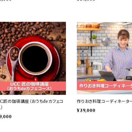
CC匠の珈琲講座（おうちdeカフェコ
作りおき料理コーディネータ
）
¥39,000
9,000