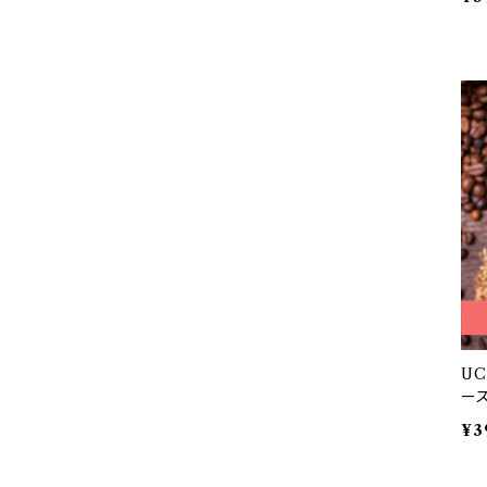
U
ース
¥3