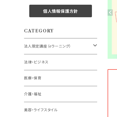
個人情報保護方針
CATEGORY
法人限定講座（eラーニング）
内定者・新入社員
法律・ビジネス
若手社員・中堅社員
医療・保育
リーダー（主任・係長）
介護・福祉
管理職
美容・ライフスタイル