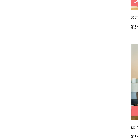
ス
¥3
は
¥3