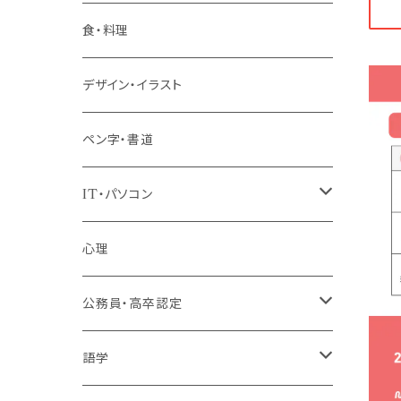
階層共通
食・料理
パッケージプラン
デザイン・イラスト
ペン字・書道
IT・パソコン
MOS（ﾏｲｸﾛｿﾌﾄｵﾌｨｽｽﾍﾟｼｬﾘｽﾄ）講座
心理
プログラミング・Web制作入門講座
公務員・高卒認定
1コース受講
その他 IT・パソコン
高卒認定講座
語学