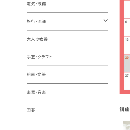
2コースまとめて受講
大卒公務員受験対策講座
TOEIC®L&Rテスト対策講座
電気・設備
3コースまとめて受講
その他 語学
旅行・流通
旅行業務取扱管理者講座
大人の教養
その他 旅行・流通
手芸・クラフト
絵画・文筆
楽器・音楽
講座
囲碁