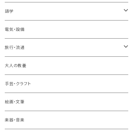
1コース受講
その他 IT・パソコン
高卒認定講座
語学
2コースまとめて受講
大卒公務員受験対策講座
TOEIC®L&Rテスト対策講座
電気・設備
3コースまとめて受講
その他 語学
旅行・流通
旅行業務取扱管理者講座
大人の教養
その他 旅行・流通
手芸・クラフト
絵画・文筆
楽器・音楽