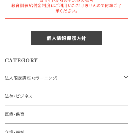
当サイトからお申込みの場合
教育訓練給付金制度はご利用いただけませんので何卒ご了
承ください。
個人情報保護方針
CATEGORY
法人限定講座（eラーニング）
内定者・新入社員
法律・ビジネス
若手社員・中堅社員
医療・保育
リーダー（主任・係長）
介護・福祉