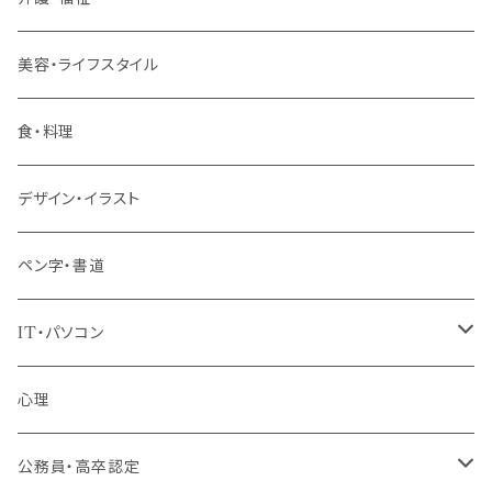
管理職
美容・ライフスタイル
階層共通
食・料理
パッケージプラン
デザイン・イラスト
ペン字・書道
IT・パソコン
MOS（ﾏｲｸﾛｿﾌﾄｵﾌｨｽｽﾍﾟｼｬﾘｽﾄ）講座
心理
プログラミング・Web制作入門講座
公務員・高卒認定