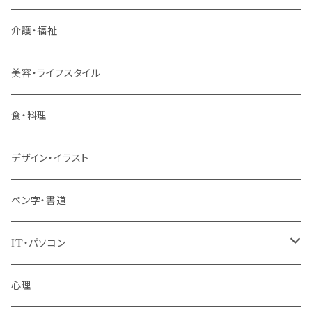
リーダー（主任・係長）
介護・福祉
管理職
美容・ライフスタイル
階層共通
食・料理
パッケージプラン
デザイン・イラスト
ペン字・書道
IT・パソコン
MOS（ﾏｲｸﾛｿﾌﾄｵﾌｨｽｽﾍﾟｼｬﾘｽﾄ）講座
心理