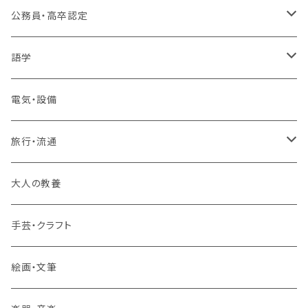
プログラミング・Web制作入門講座
公務員・高卒認定
1コース受講
その他 IT・パソコン
高卒認定講座
語学
2コースまとめて受講
大卒公務員受験対策講座
TOEIC®L&Rテスト対策講座
電気・設備
3コースまとめて受講
その他 語学
旅行・流通
旅行業務取扱管理者講座
大人の教養
その他 旅行・流通
手芸・クラフト
絵画・文筆