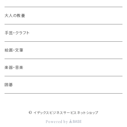
旅行業務取扱管理者講座
大人の教養
その他 旅行・流通
手芸・クラフト
絵画・文筆
楽器・音楽
囲碁
© イデックスビジネスサービスネットショップ
Powered by