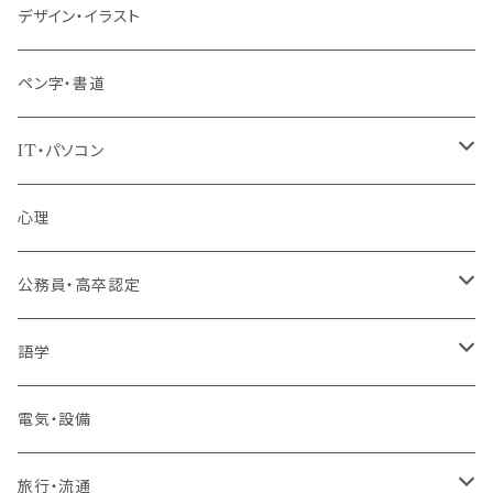
パッケージプラン
デザイン・イラスト
ペン字・書道
IT・パソコン
MOS（ﾏｲｸﾛｿﾌﾄｵﾌｨｽｽﾍﾟｼｬﾘｽﾄ）講座
心理
プログラミング・Web制作入門講座
公務員・高卒認定
1コース受講
その他 IT・パソコン
高卒認定講座
語学
2コースまとめて受講
大卒公務員受験対策講座
TOEIC®L&Rテスト対策講座
電気・設備
3コースまとめて受講
その他 語学
旅行・流通