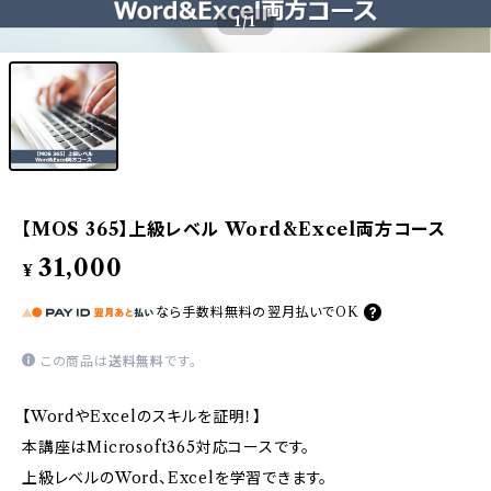
1
/1
【MOS 365】上級レベル Word&Excel両方コース
31,000
¥
なら
手数料無料の
翌月払いでOK
この商品は
送料無料
です。
【WordやExcelのスキルを証明！】
本講座はMicrosoft365対応コースです。
上級レベルのWord、Excelを学習できます。