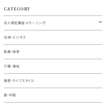
CATEGORY
法人限定講座（eラーニング）
内定者・新入社員
法律・ビジネス
若手社員・中堅社員
医療・保育
リーダー（主任・係長）
介護・福祉
管理職
美容・ライフスタイル
階層共通
食・料理