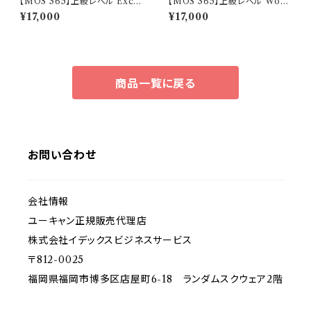
【MOS 365】上級レベル Excel
【MOS 365】上級レベル Word
コース
コース
¥17,000
¥17,000
商品一覧に戻る
お問い合わせ
会社情報
ユーキャン正規販売代理店
株式会社イデックスビジネスサービス
〒812-0025
福岡県福岡市博多区店屋町6-18 ランダムスクウェア2階