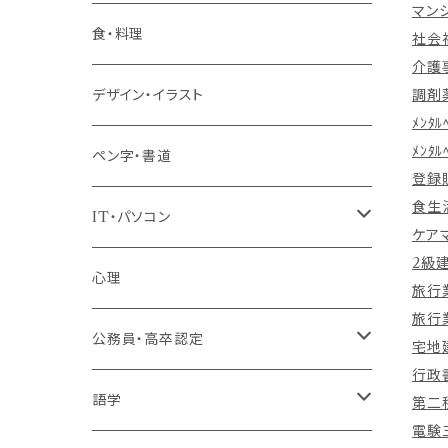
マン
階層共通
食・料理
社会
介護
パッケージプラン
デザイン・イラスト
調剤
ﾒﾝﾀ
ﾒﾝﾀ
ペン字・書道
登録
食生
IT・パソコン
ケア
2級
MOS（ﾏｲｸﾛｿﾌﾄｵﾌｨｽｽﾍﾟｼｬﾘｽﾄ）講座
心理
旅行
旅行
プログラミング・Web制作入門講座
公務員・高卒認定
宅地
行政
1コース受講
その他 IT・パソコン
高卒認定講座
語学
第二
電験