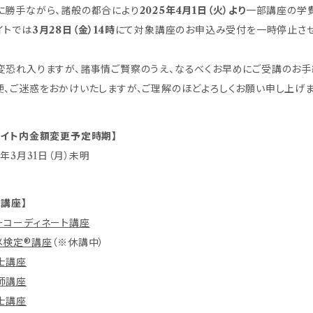
勝手ながら、諸般の都合により
2025年4月1日（火）より
一部講座の学費
イトでは
3月28日（金）14時
にて対象講座のお申込み受付を一時停止させ
恐れ入りますが、諸事情ご賢察のうえ、なるべくお早めにご受講のお手
便、ご迷惑をおかけいたしますが、ご理解のほどよろしくお願い申し上げま
サイト内金額変更予定時期】
5年3月31日（月）未明
象講座】
ーコーディネート講座
メ検定®講座
（※休講中）
士講座
師講座
士講座