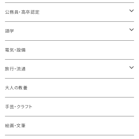
プログラミング・Web制作入門講座
公務員・高卒認定
1コース受講
その他 IT・パソコン
高卒認定講座
語学
2コースまとめて受講
大卒公務員受験対策講座
TOEIC®L&Rテスト対策講座
電気・設備
3コースまとめて受講
その他 語学
旅行・流通
旅行業務取扱管理者講座
大人の教養
その他 旅行・流通
手芸・クラフト
絵画・文筆