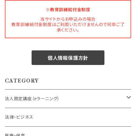
※教育訓練給付金制度
当サイトからお申込みの場合
教育訓練給付金制度はご利用いただけませんので何卒ご了
承ください。
個人情報保護方針
CATEGORY
法人限定講座（eラーニング）
内定者・新入社員
法律・ビジネス
若手社員・中堅社員
医療・保育