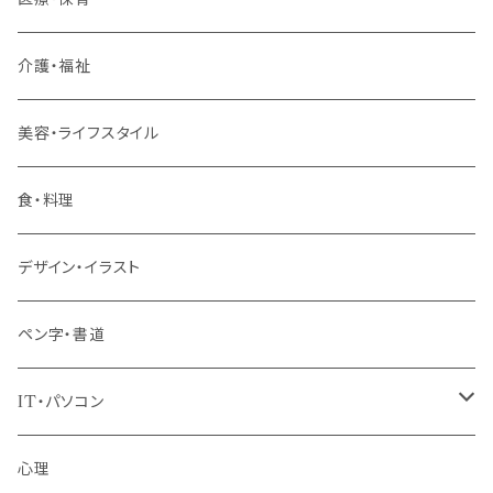
リーダー（主任・係長）
介護・福祉
管理職
美容・ライフスタイル
階層共通
食・料理
パッケージプラン
デザイン・イラスト
ペン字・書道
IT・パソコン
MOS（ﾏｲｸﾛｿﾌﾄｵﾌｨｽｽﾍﾟｼｬﾘｽﾄ）講座
心理