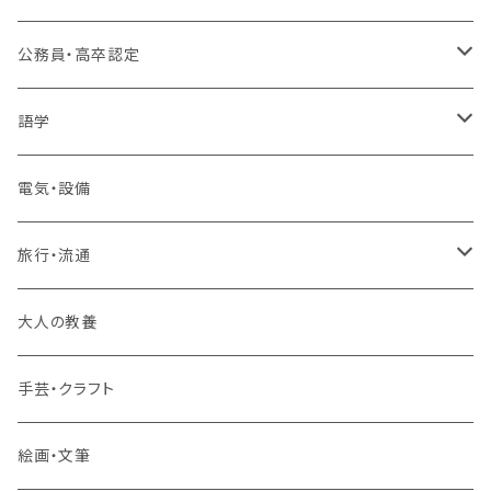
プログラミング・Web制作入門講座
公務員・高卒認定
1コース受講
その他 IT・パソコン
高卒認定講座
語学
2コースまとめて受講
大卒公務員受験対策講座
TOEIC®L&Rテスト対策講座
電気・設備
3コースまとめて受講
その他 語学
旅行・流通
旅行業務取扱管理者講座
大人の教養
その他 旅行・流通
手芸・クラフト
絵画・文筆