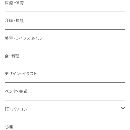
若手社員・中堅社員
医療・保育
リーダー（主任・係長）
介護・福祉
管理職
美容・ライフスタイル
階層共通
食・料理
パッケージプラン
デザイン・イラスト
ペン字・書道
IT・パソコン
MOS（ﾏｲｸﾛｿﾌﾄｵﾌｨｽｽﾍﾟｼｬﾘｽﾄ）講座
心理