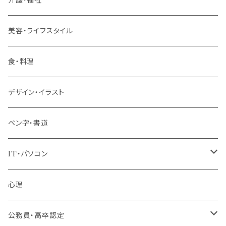
管理職
美容・ライフスタイル
階層共通
食・料理
パッケージプラン
デザイン・イラスト
ペン字・書道
IT・パソコン
MOS（ﾏｲｸﾛｿﾌﾄｵﾌｨｽｽﾍﾟｼｬﾘｽﾄ）講座
心理
プログラミング・Web制作入門講座
公務員・高卒認定