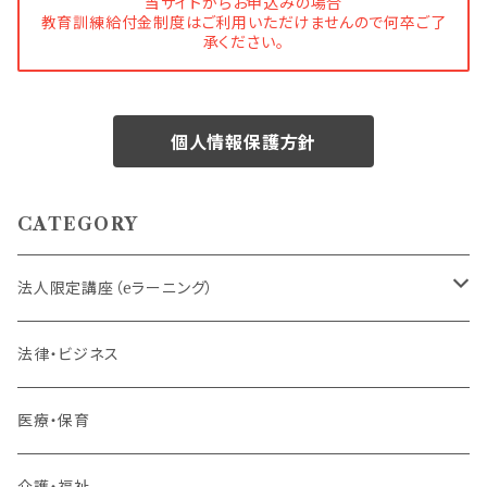
当サイトからお申込みの場合
教育訓練給付金制度はご利用いただけませんので何卒ご了
承ください。
個人情報保護方針
CATEGORY
法人限定講座（eラーニング）
内定者・新入社員
法律・ビジネス
若手社員・中堅社員
医療・保育
リーダー（主任・係長）
介護・福祉