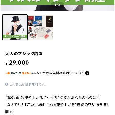
1
/2
大人のマジック講座
29,000
¥
なら
手数料無料の
翌月払いでOK
この商品は
送料無料
です。
【驚く、喜ぶ、盛り上がる！“ウケる”特技があなたのものに！】
「なんで?」「すごい！」場面問わず盛り上がる“奇跡のワザ”を短期
間で！