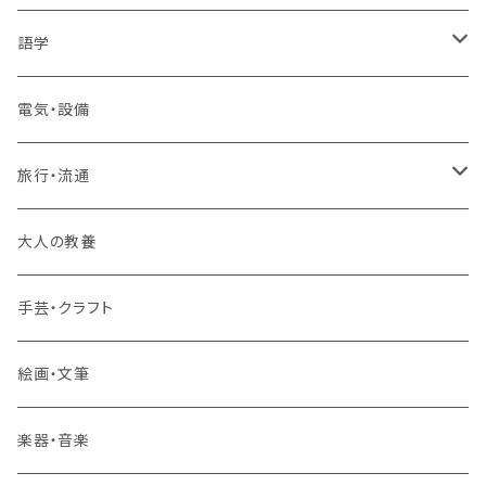
1コース受講
その他 IT・パソコン
高卒認定講座
語学
2コースまとめて受講
大卒公務員受験対策講座
TOEIC®L&Rテスト対策講座
電気・設備
3コースまとめて受講
その他 語学
旅行・流通
旅行業務取扱管理者講座
大人の教養
その他 旅行・流通
手芸・クラフト
絵画・文筆
楽器・音楽