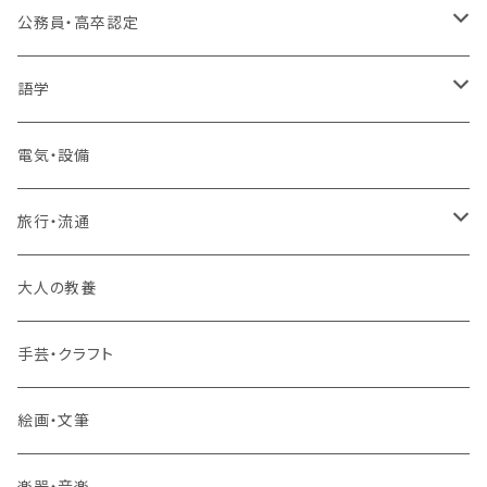
プログラミング・Web制作入門講座
公務員・高卒認定
1コース受講
その他 IT・パソコン
高卒認定講座
語学
2コースまとめて受講
大卒公務員受験対策講座
TOEIC®L&Rテスト対策講座
電気・設備
3コースまとめて受講
その他 語学
旅行・流通
旅行業務取扱管理者講座
大人の教養
その他 旅行・流通
手芸・クラフト
絵画・文筆
楽器・音楽