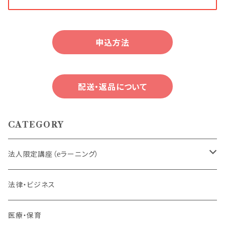
申込方法
配送・返品について
CATEGORY
法人限定講座（eラーニング）
内定者・新入社員
法律・ビジネス
若手社員・中堅社員
医療・保育