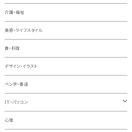
リーダー（主任・係長）
介護・福祉
管理職
美容・ライフスタイル
階層共通
食・料理
パッケージプラン
デザイン・イラスト
ペン字・書道
IT・パソコン
MOS（ﾏｲｸﾛｿﾌﾄｵﾌｨｽｽﾍﾟｼｬﾘｽﾄ）講座
心理