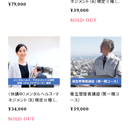
ネジメント（R）検定Ⅱ種（ﾗｲ
¥79,000
ﾝｹｱｺｰｽ）講座
¥39,000
SOLD OUT
〈休講中〉メンタルヘルス・マ
衛生管理者講座（第一種コ
ネジメント（R）検定Ⅲ種（ｾﾙ
ース）
ﾌｹｱｺｰｽ）講座
¥34,000
¥39,000
SOLD OUT