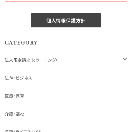
個人情報保護方針
CATEGORY
法人限定講座（eラーニング）
内定者・新入社員
法律・ビジネス
若手社員・中堅社員
医療・保育
リーダー（主任・係長）
介護・福祉
管理職
美容・ライフスタイル