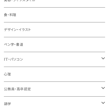
階層共通
食・料理
パッケージプラン
デザイン・イラスト
ペン字・書道
IT・パソコン
MOS（ﾏｲｸﾛｿﾌﾄｵﾌｨｽｽﾍﾟｼｬﾘｽﾄ）講座
心理
プログラミング・Web制作入門講座
公務員・高卒認定
1コース受講
その他 IT・パソコン
高卒認定講座
語学