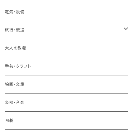
2コースまとめて受講
大卒公務員受験対策講座
TOEIC®L&Rテスト対策講座
電気・設備
3コースまとめて受講
その他 語学
旅行・流通
旅行業務取扱管理者講座
大人の教養
その他 旅行・流通
手芸・クラフト
絵画・文筆
楽器・音楽
囲碁