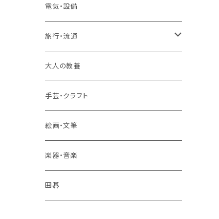
2コースまとめて受講
大卒公務員受験対策講座
TOEIC®L&Rテスト対策講座
電気・設備
3コースまとめて受講
その他 語学
旅行・流通
旅行業務取扱管理者講座
大人の教養
その他 旅行・流通
手芸・クラフト
絵画・文筆
楽器・音楽
囲碁