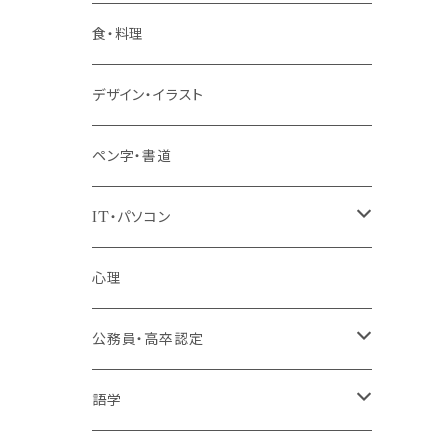
階層共通
食・料理
パッケージプラン
デザイン・イラスト
ペン字・書道
IT・パソコン
MOS（ﾏｲｸﾛｿﾌﾄｵﾌｨｽｽﾍﾟｼｬﾘｽﾄ）講座
心理
プログラミング・Web制作入門講座
公務員・高卒認定
1コース受講
その他 IT・パソコン
高卒認定講座
語学