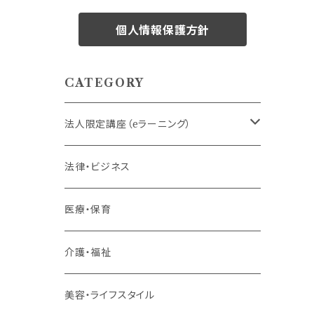
個人情報保護方針
CATEGORY
法人限定講座（eラーニング）
内定者・新入社員
法律・ビジネス
若手社員・中堅社員
医療・保育
リーダー（主任・係長）
介護・福祉
管理職
美容・ライフスタイル