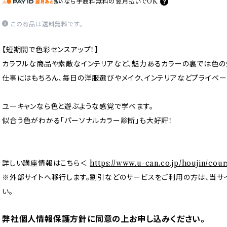
なら
手数料無料の
翌月払いでOK
この商品は
送料無料
です。
【短期間で色彩センスアップ！】
カラフルな商品や素敵なインテリアなど、魅力あるカラーの裏では色の
仕事にはもちろん、毎日の洋服選びやメイク、インテリアなどプライベー
ユーキャンなら色と遊ぶような感覚で学べます。
似合う色がわかる「パーソナルカラー診断」も大好評！
詳しい講座情報はこちら＜
https://www.u-can.co.jp/houjin/cour
※外部サイトへ移行します。割引などのサービスをご利用の方は、当サ
い。
弊社個人情報保護方針に同意の上お申し込みください。