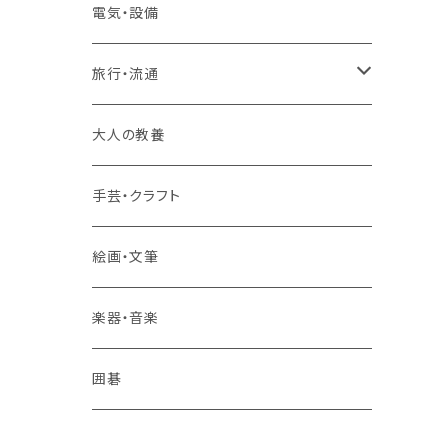
2コースまとめて受講
大卒公務員受験対策講座
TOEIC®L&Rテスト対策講座
電気・設備
3コースまとめて受講
その他 語学
旅行・流通
旅行業務取扱管理者講座
大人の教養
その他 旅行・流通
手芸・クラフト
絵画・文筆
楽器・音楽
囲碁