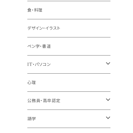
階層共通
食・料理
パッケージプラン
デザイン・イラスト
ペン字・書道
IT・パソコン
MOS（ﾏｲｸﾛｿﾌﾄｵﾌｨｽｽﾍﾟｼｬﾘｽﾄ）講座
心理
プログラミング・Web制作入門講座
公務員・高卒認定
1コース受講
その他 IT・パソコン
高卒認定講座
語学