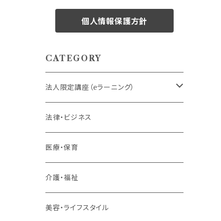
個人情報保護方針
CATEGORY
法人限定講座（eラーニング）
内定者・新入社員
法律・ビジネス
若手社員・中堅社員
医療・保育
リーダー（主任・係長）
介護・福祉
管理職
美容・ライフスタイル