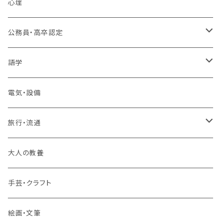
MOS（ﾏｲｸﾛｿﾌﾄｵﾌｨｽｽﾍﾟｼｬﾘｽﾄ）講座
心理
プログラミング・Web制作入門講座
公務員・高卒認定
1コース受講
その他 IT・パソコン
高卒認定講座
語学
2コースまとめて受講
大卒公務員受験対策講座
TOEIC®L&Rテスト対策講座
電気・設備
3コースまとめて受講
その他 語学
旅行・流通
旅行業務取扱管理者講座
大人の教養
その他 旅行・流通
手芸・クラフト
絵画・文筆