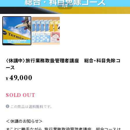
1
/2
〈休講中〉旅行業務取扱管理者講座 総合・科目免除コ
ース
49,000
¥
SOLD OUT
この商品は
送料無料
です。
＜休講のお知らせ＞
まことに勝手ながら、旅行業務取扱管理者講座 総合コースは