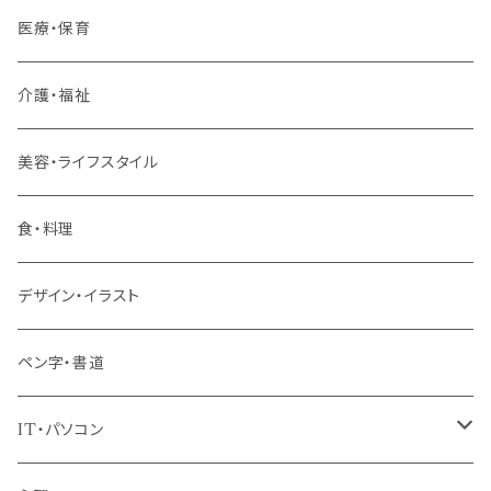
若手社員・中堅社員
医療・保育
リーダー（主任・係長）
介護・福祉
管理職
美容・ライフスタイル
階層共通
食・料理
パッケージプラン
デザイン・イラスト
ペン字・書道
IT・パソコン