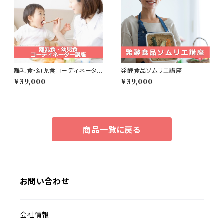
離乳食・幼児食コーディネータ
発酵食品ソムリエ講座
ー講座
¥39,000
¥39,000
商品一覧に戻る
お問い合わせ
会社情報