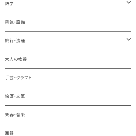
1コース受講
その他 IT・パソコン
高卒認定講座
語学
2コースまとめて受講
大卒公務員受験対策講座
TOEIC®L&Rテスト対策講座
電気・設備
3コースまとめて受講
その他 語学
旅行・流通
旅行業務取扱管理者講座
大人の教養
その他 旅行・流通
手芸・クラフト
絵画・文筆
楽器・音楽
囲碁