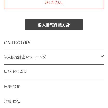
承ください。
個人情報保護方針
CATEGORY
法人限定講座（eラーニング）
内定者・新入社員
法律・ビジネス
若手社員・中堅社員
医療・保育
リーダー（主任・係長）
介護・福祉