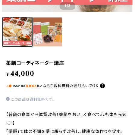
1
/2
薬膳コーディネーター講座
44,000
¥
なら
手数料無料の
翌月払いでOK
この商品は
送料無料
です。
【普段の食事から体質改善！薬膳をおいしく食べて心も体も元気
に！】
「薬膳」で体の不調を薬に頼らず改善し、健康な体作りを促す。