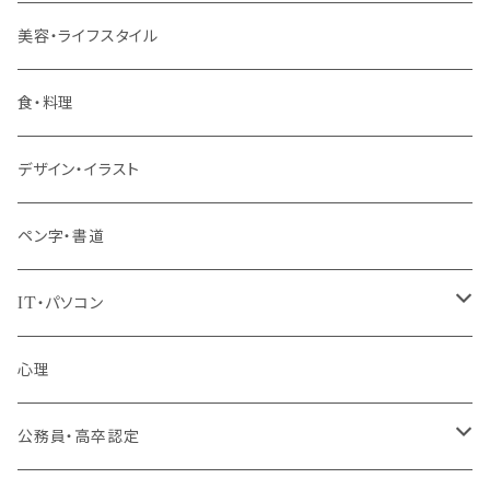
管理職
美容・ライフスタイル
階層共通
食・料理
パッケージプラン
デザイン・イラスト
ペン字・書道
IT・パソコン
MOS（ﾏｲｸﾛｿﾌﾄｵﾌｨｽｽﾍﾟｼｬﾘｽﾄ）講座
心理
プログラミング・Web制作入門講座
公務員・高卒認定