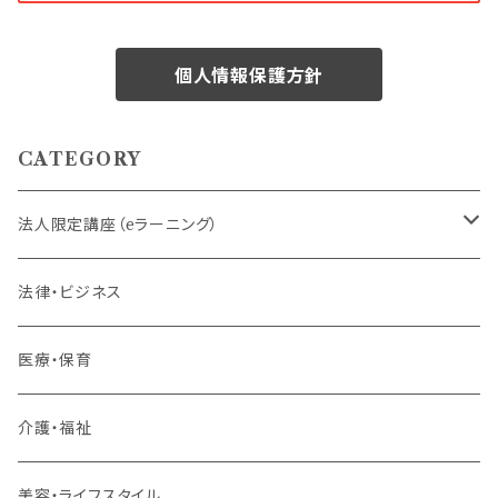
個人情報保護方針
CATEGORY
法人限定講座（eラーニング）
内定者・新入社員
法律・ビジネス
若手社員・中堅社員
医療・保育
リーダー（主任・係長）
介護・福祉
管理職
美容・ライフスタイル