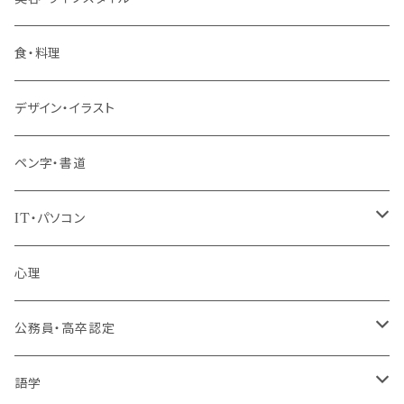
階層共通
食・料理
パッケージプラン
デザイン・イラスト
ペン字・書道
IT・パソコン
MOS（ﾏｲｸﾛｿﾌﾄｵﾌｨｽｽﾍﾟｼｬﾘｽﾄ）講座
心理
プログラミング・Web制作入門講座
公務員・高卒認定
1コース受講
その他 IT・パソコン
高卒認定講座
語学