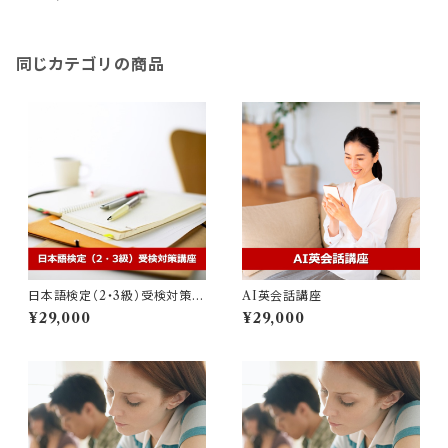
同じカテゴリの商品
日本語検定（2・3級）受検対策講
AI英会話講座
座
¥29,000
¥29,000