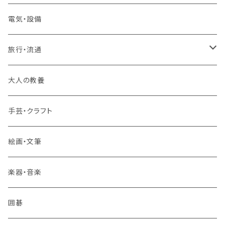
2コースまとめて受講
大卒公務員受験対策講座
TOEIC®L&Rテスト対策講座
電気・設備
3コースまとめて受講
その他 語学
旅行・流通
旅行業務取扱管理者講座
大人の教養
その他 旅行・流通
手芸・クラフト
絵画・文筆
楽器・音楽
囲碁