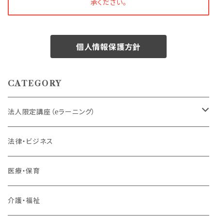
承ください。
個人情報保護方針
CATEGORY
法人限定講座（eラーニング）
内定者・新入社員
法律・ビジネス
若手社員・中堅社員
医療・保育
リーダー（主任・係長）
介護・福祉