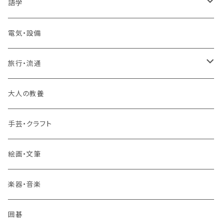
1コース受講
その他 IT・パソコン
高卒認定講座
語学
2コースまとめて受講
大卒公務員受験対策講座
TOEIC®L&Rテスト対策講座
電気・設備
3コースまとめて受講
その他 語学
旅行・流通
旅行業務取扱管理者講座
大人の教養
その他 旅行・流通
手芸・クラフト
絵画・文筆
楽器・音楽
囲碁