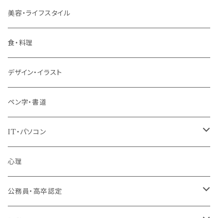
管理職
美容・ライフスタイル
階層共通
食・料理
パッケージプラン
デザイン・イラスト
ペン字・書道
IT・パソコン
MOS（ﾏｲｸﾛｿﾌﾄｵﾌｨｽｽﾍﾟｼｬﾘｽﾄ）講座
心理
プログラミング・Web制作入門講座
公務員・高卒認定