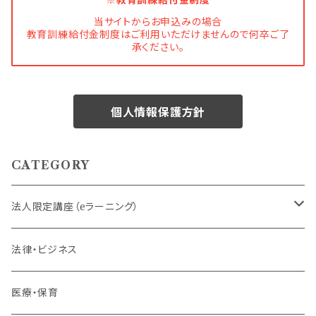
当サイトからお申込みの場合
教育訓練給付金制度はご利用いただけませんので何卒ご了
承ください。
個人情報保護方針
CATEGORY
法人限定講座（eラーニング）
内定者・新入社員
法律・ビジネス
若手社員・中堅社員
医療・保育