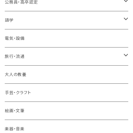
プログラミング・Web制作入門講座
公務員・高卒認定
1コース受講
その他 IT・パソコン
高卒認定講座
語学
2コースまとめて受講
大卒公務員受験対策講座
TOEIC®L&Rテスト対策講座
電気・設備
3コースまとめて受講
その他 語学
旅行・流通
旅行業務取扱管理者講座
大人の教養
その他 旅行・流通
手芸・クラフト
絵画・文筆
楽器・音楽