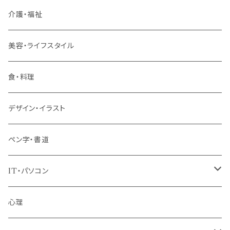
リーダー（主任・係長）
介護・福祉
管理職
美容・ライフスタイル
階層共通
食・料理
パッケージプラン
デザイン・イラスト
ペン字・書道
IT・パソコン
MOS（ﾏｲｸﾛｿﾌﾄｵﾌｨｽｽﾍﾟｼｬﾘｽﾄ）講座
心理