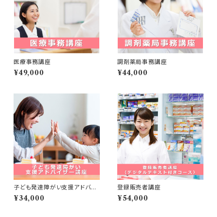
医療事務講座
調剤薬局事務講座
¥49,000
¥44,000
子ども発達障がい支援アドバイ
登録販売者講座
ザー講座
¥34,000
¥54,000