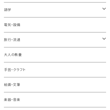
1コース受講
その他 IT・パソコン
高卒認定講座
語学
2コースまとめて受講
大卒公務員受験対策講座
TOEIC®L&Rテスト対策講座
電気・設備
3コースまとめて受講
その他 語学
旅行・流通
旅行業務取扱管理者講座
大人の教養
その他 旅行・流通
手芸・クラフト
絵画・文筆
楽器・音楽