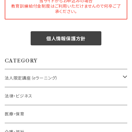
当サイトからお申込みの場合
教育訓練給付金制度はご利用いただけませんので何卒ご了
承ください。
個人情報保護方針
CATEGORY
法人限定講座（eラーニング）
内定者・新入社員
法律・ビジネス
若手社員・中堅社員
医療・保育
リーダー（主任・係長）
介護・福祉