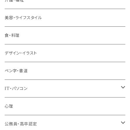
管理職
美容・ライフスタイル
階層共通
食・料理
パッケージプラン
デザイン・イラスト
ペン字・書道
IT・パソコン
MOS（ﾏｲｸﾛｿﾌﾄｵﾌｨｽｽﾍﾟｼｬﾘｽﾄ）講座
心理
プログラミング・Web制作入門講座
公務員・高卒認定