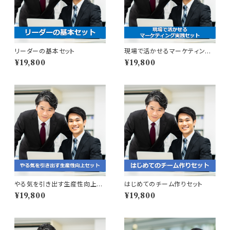
リーダーの基本セット
現場で活かせるマーケティング
実践セット
¥19,800
¥19,800
やる気を引き出す生産性向上セ
はじめてのチーム作りセット
ット
¥19,800
¥19,800