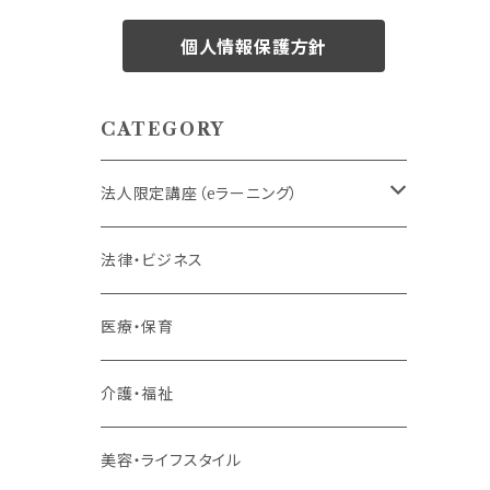
個人情報保護方針
CATEGORY
法人限定講座（eラーニング）
内定者・新入社員
法律・ビジネス
若手社員・中堅社員
医療・保育
リーダー（主任・係長）
介護・福祉
管理職
美容・ライフスタイル