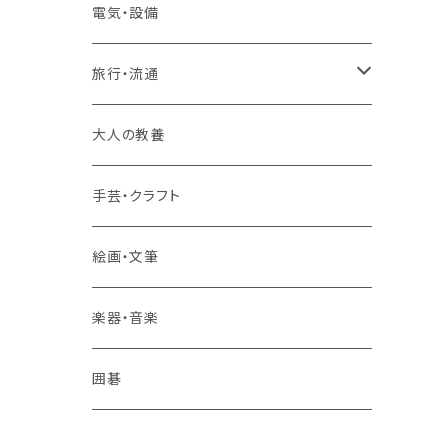
2コースまとめて受講
大卒公務員受験対策講座
TOEIC®L&Rテスト対策講座
電気・設備
3コースまとめて受講
その他 語学
旅行・流通
旅行業務取扱管理者講座
大人の教養
その他 旅行・流通
手芸・クラフト
絵画・文筆
楽器・音楽
囲碁