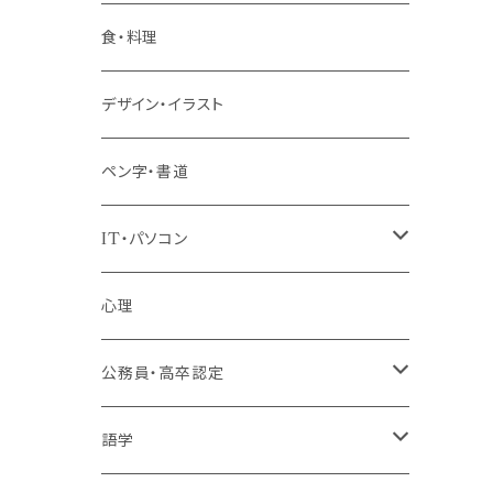
階層共通
食・料理
パッケージプラン
デザイン・イラスト
ペン字・書道
IT・パソコン
MOS（ﾏｲｸﾛｿﾌﾄｵﾌｨｽｽﾍﾟｼｬﾘｽﾄ）講座
心理
プログラミング・Web制作入門講座
公務員・高卒認定
1コース受講
その他 IT・パソコン
高卒認定講座
語学