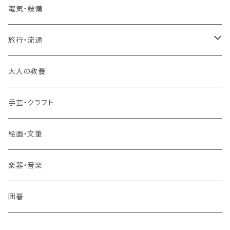
2コースまとめて受講
大卒公務員受験対策講座
TOEIC®L&Rテスト対策講座
電気・設備
3コースまとめて受講
その他 語学
旅行・流通
旅行業務取扱管理者講座
大人の教養
その他 旅行・流通
手芸・クラフト
絵画・文筆
楽器・音楽
囲碁