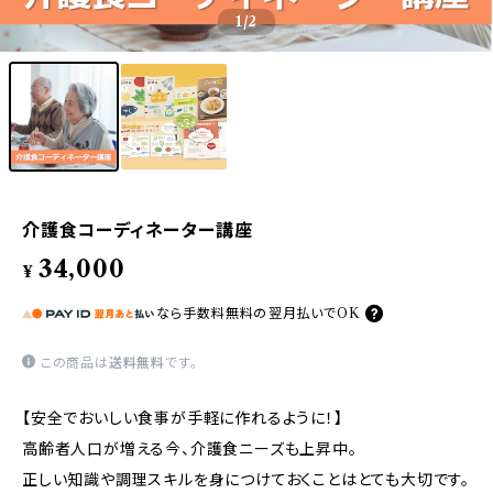
1
/2
介護食コーディネーター講座
34,000
¥
なら
手数料無料の
翌月払いでOK
この商品は
送料無料
です。
【安全でおいしい食事が手軽に作れるように！】
高齢者人口が増える今、介護食ニーズも上昇中。
正しい知識や調理スキルを身につけておくことはとても大切です。