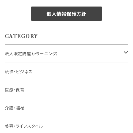
個人情報保護方針
CATEGORY
法人限定講座（eラーニング）
内定者・新入社員
法律・ビジネス
若手社員・中堅社員
医療・保育
リーダー（主任・係長）
介護・福祉
管理職
美容・ライフスタイル