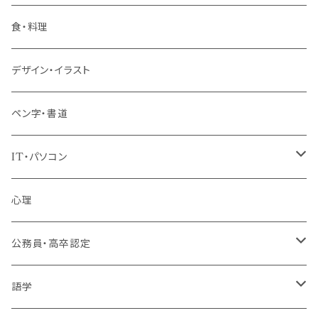
階層共通
食・料理
パッケージプラン
デザイン・イラスト
ペン字・書道
IT・パソコン
MOS（ﾏｲｸﾛｿﾌﾄｵﾌｨｽｽﾍﾟｼｬﾘｽﾄ）講座
心理
プログラミング・Web制作入門講座
公務員・高卒認定
1コース受講
その他 IT・パソコン
高卒認定講座
語学