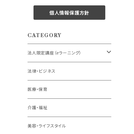
個人情報保護方針
CATEGORY
法人限定講座（eラーニング）
内定者・新入社員
法律・ビジネス
若手社員・中堅社員
医療・保育
リーダー（主任・係長）
介護・福祉
管理職
美容・ライフスタイル