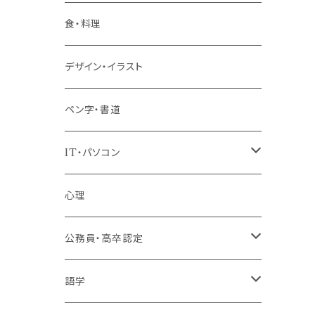
階層共通
食・料理
パッケージプラン
デザイン・イラスト
ペン字・書道
IT・パソコン
MOS（ﾏｲｸﾛｿﾌﾄｵﾌｨｽｽﾍﾟｼｬﾘｽﾄ）講座
心理
プログラミング・Web制作入門講座
公務員・高卒認定
1コース受講
その他 IT・パソコン
高卒認定講座
語学