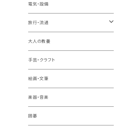
2コースまとめて受講
大卒公務員受験対策講座
TOEIC®L&Rテスト対策講座
電気・設備
3コースまとめて受講
その他 語学
旅行・流通
旅行業務取扱管理者講座
大人の教養
その他 旅行・流通
手芸・クラフト
絵画・文筆
楽器・音楽
囲碁