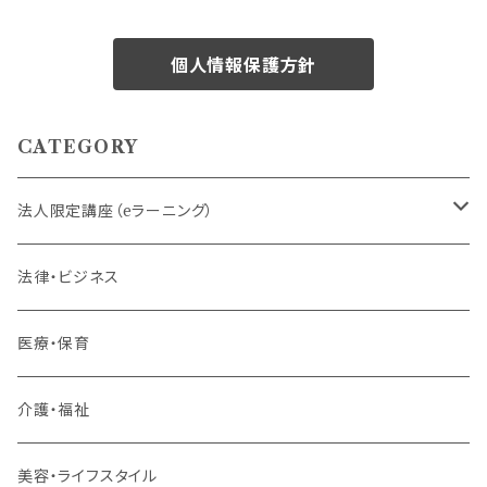
個人情報保護方針
CATEGORY
法人限定講座（eラーニング）
内定者・新入社員
法律・ビジネス
若手社員・中堅社員
医療・保育
リーダー（主任・係長）
介護・福祉
管理職
美容・ライフスタイル