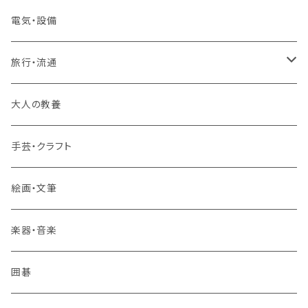
2コースまとめて受講
大卒公務員受験対策講座
TOEIC®L&Rテスト対策講座
電気・設備
3コースまとめて受講
その他 語学
旅行・流通
旅行業務取扱管理者講座
大人の教養
その他 旅行・流通
手芸・クラフト
絵画・文筆
楽器・音楽
囲碁