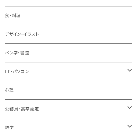
階層共通
食・料理
パッケージプラン
デザイン・イラスト
ペン字・書道
IT・パソコン
MOS（ﾏｲｸﾛｿﾌﾄｵﾌｨｽｽﾍﾟｼｬﾘｽﾄ）講座
心理
プログラミング・Web制作入門講座
公務員・高卒認定
1コース受講
その他 IT・パソコン
高卒認定講座
語学