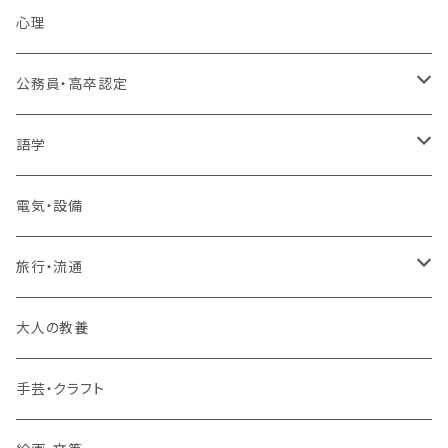
MOS（ﾏｲｸﾛｿﾌﾄｵﾌｨｽｽﾍﾟｼｬﾘｽﾄ）講座
心理
プログラミング・Web制作入門講座
公務員・高卒認定
1コース受講
その他 IT・パソコン
高卒認定講座
語学
2コースまとめて受講
大卒公務員受験対策講座
TOEIC®L&Rテスト対策講座
電気・設備
3コースまとめて受講
その他 語学
旅行・流通
旅行業務取扱管理者講座
大人の教養
その他 旅行・流通
手芸・クラフト