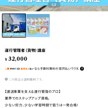
1
/2
運行管理者（貨物）講座
32,000
¥
なら
手数料無料の
翌月払いでOK
この商品は
送料無料
です。
【運送事業を支える運行管理のプロ】
業界でのステップアップ資格。
少ない労力、少ない学習時間で狙うは一発合格！