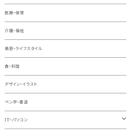
若手社員・中堅社員
医療・保育
リーダー（主任・係長）
介護・福祉
管理職
美容・ライフスタイル
階層共通
食・料理
パッケージプラン
デザイン・イラスト
ペン字・書道
IT・パソコン