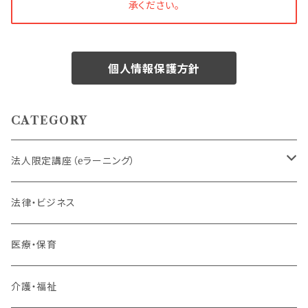
承ください。
個人情報保護方針
CATEGORY
法人限定講座（eラーニング）
内定者・新入社員
法律・ビジネス
若手社員・中堅社員
医療・保育
リーダー（主任・係長）
介護・福祉