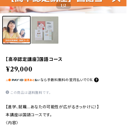
1
/2
【高卒認定講座】国語コース
¥29,000
なら
手数料無料の
翌月払いでOK
この商品は
送料無料
です。
【進学、就職…あなたの可能性が広がるきっかけに！】
本講座は国語コースです。
〈内容〉