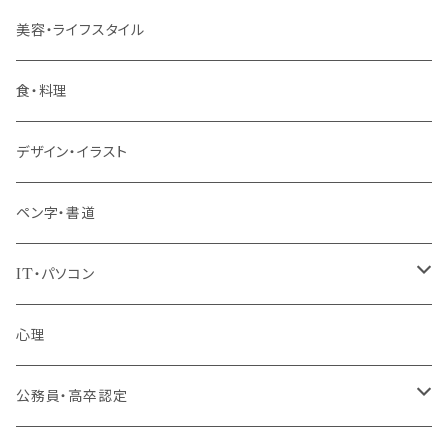
管理職
美容・ライフスタイル
階層共通
食・料理
パッケージプラン
デザイン・イラスト
ペン字・書道
IT・パソコン
MOS（ﾏｲｸﾛｿﾌﾄｵﾌｨｽｽﾍﾟｼｬﾘｽﾄ）講座
心理
プログラミング・Web制作入門講座
公務員・高卒認定