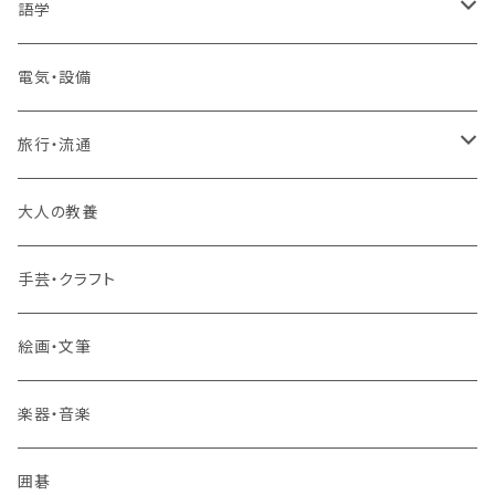
1コース受講
その他 IT・パソコン
高卒認定講座
語学
2コースまとめて受講
大卒公務員受験対策講座
TOEIC®L&Rテスト対策講座
電気・設備
3コースまとめて受講
その他 語学
旅行・流通
旅行業務取扱管理者講座
大人の教養
その他 旅行・流通
手芸・クラフト
絵画・文筆
楽器・音楽
囲碁