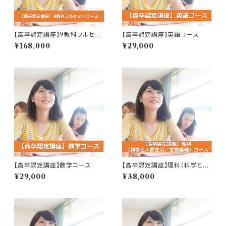
【高卒認定講座】9教科フルセッ
【高卒認定講座】英語コース
トコース
¥168,000
¥29,000
【高卒認定講座】数学コース
【高卒認定講座】理科（科学と人
間生活／生物基礎）コース
¥29,000
¥38,000