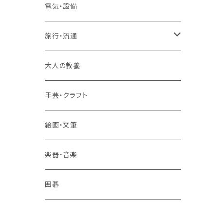
2コースまとめて受講
大卒公務員受験対策講座
TOEIC®L&Rテスト対策講座
電気・設備
3コースまとめて受講
その他 語学
旅行・流通
旅行業務取扱管理者講座
大人の教養
その他 旅行・流通
手芸・クラフト
絵画・文筆
楽器・音楽
囲碁