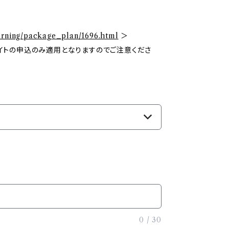
earning/package_plan/1696.html
＞
イトの申込のみ適用となりますのでご注意くださ
0
/
30