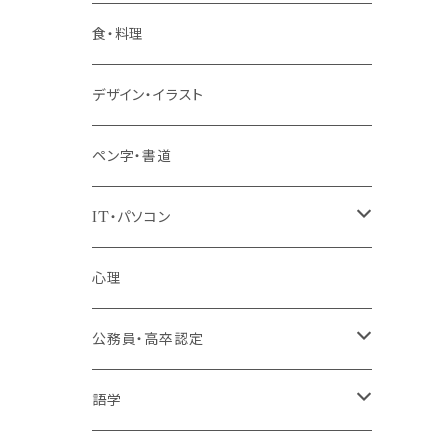
階層共通
食・料理
パッケージプラン
デザイン・イラスト
ペン字・書道
IT・パソコン
MOS（ﾏｲｸﾛｿﾌﾄｵﾌｨｽｽﾍﾟｼｬﾘｽﾄ）講座
心理
プログラミング・Web制作入門講座
公務員・高卒認定
1コース受講
その他 IT・パソコン
高卒認定講座
語学