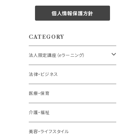
個人情報保護方針
CATEGORY
法人限定講座（eラーニング）
内定者・新入社員
法律・ビジネス
若手社員・中堅社員
医療・保育
リーダー（主任・係長）
介護・福祉
管理職
美容・ライフスタイル