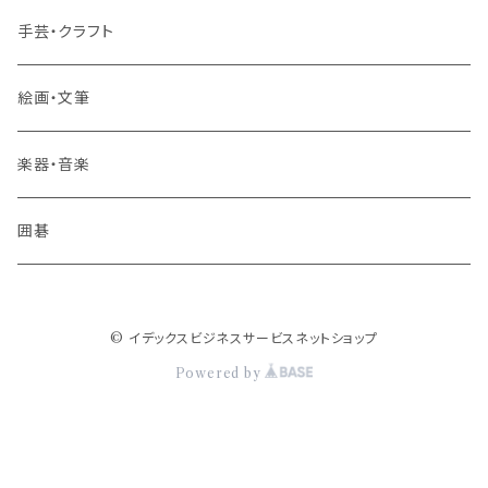
その他 旅行・流通
手芸・クラフト
絵画・文筆
楽器・音楽
囲碁
© イデックスビジネスサービスネットショップ
Powered by