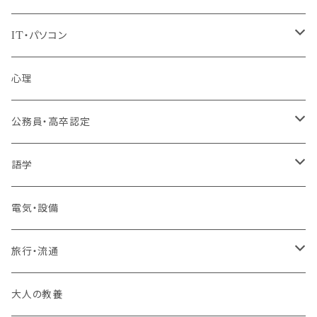
IT・パソコン
MOS（ﾏｲｸﾛｿﾌﾄｵﾌｨｽｽﾍﾟｼｬﾘｽﾄ）講座
心理
プログラミング・Web制作入門講座
公務員・高卒認定
1コース受講
その他 IT・パソコン
高卒認定講座
語学
2コースまとめて受講
大卒公務員受験対策講座
TOEIC®L&Rテスト対策講座
電気・設備
3コースまとめて受講
その他 語学
旅行・流通
旅行業務取扱管理者講座
大人の教養