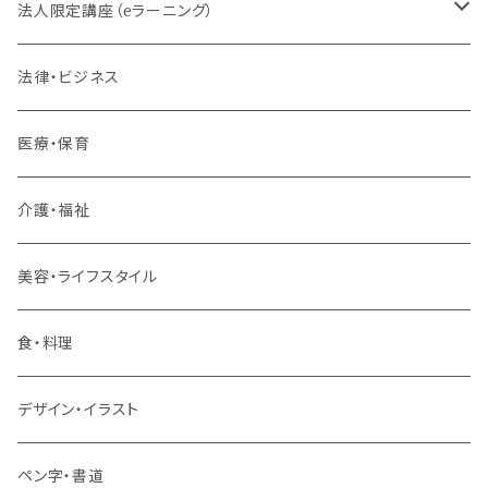
法人限定講座（eラーニング）
内定者・新入社員
法律・ビジネス
若手社員・中堅社員
医療・保育
リーダー（主任・係長）
介護・福祉
管理職
美容・ライフスタイル
階層共通
食・料理
パッケージプラン
デザイン・イラスト
ペン字・書道