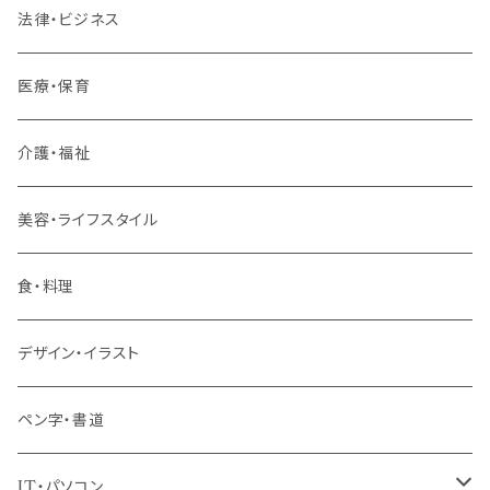
内定者・新入社員
法律・ビジネス
若手社員・中堅社員
医療・保育
リーダー（主任・係長）
介護・福祉
管理職
美容・ライフスタイル
階層共通
食・料理
パッケージプラン
デザイン・イラスト
ペン字・書道
IT・パソコン