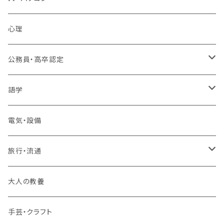
MOS（ﾏｲｸﾛｿﾌﾄｵﾌｨｽｽﾍﾟｼｬﾘｽﾄ）講座
心理
プログラミング・Web制作入門講座
公務員・高卒認定
1コース受講
その他 IT・パソコン
高卒認定講座
語学
2コースまとめて受講
大卒公務員受験対策講座
TOEIC®L&Rテスト対策講座
電気・設備
3コースまとめて受講
その他 語学
旅行・流通
旅行業務取扱管理者講座
大人の教養
その他 旅行・流通
手芸・クラフト