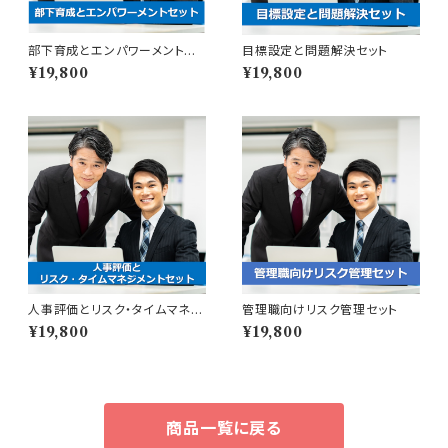
部下育成とエンパワーメントセッ
目標設定と問題解決セット
ト
¥19,800
¥19,800
人事評価とリスク・タイムマネジ
管理職向けリスク管理セット
メントセット
¥19,800
¥19,800
商品一覧に戻る