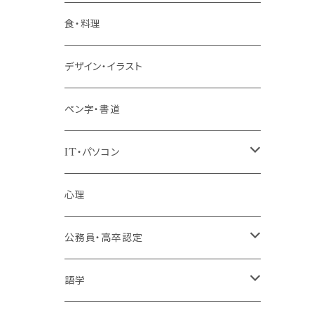
階層共通
食・料理
パッケージプラン
デザイン・イラスト
ペン字・書道
IT・パソコン
MOS（ﾏｲｸﾛｿﾌﾄｵﾌｨｽｽﾍﾟｼｬﾘｽﾄ）講座
心理
プログラミング・Web制作入門講座
公務員・高卒認定
1コース受講
その他 IT・パソコン
高卒認定講座
語学