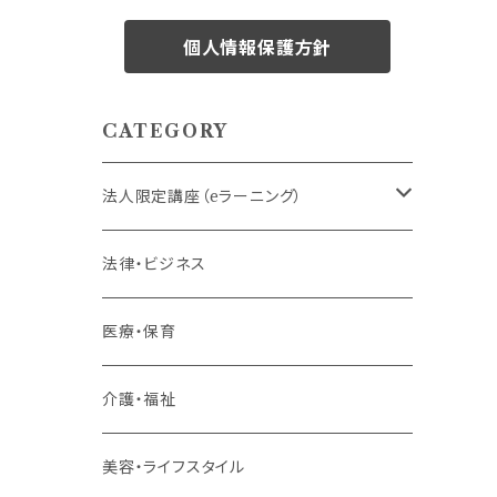
個人情報保護方針
CATEGORY
法人限定講座（eラーニング）
内定者・新入社員
法律・ビジネス
若手社員・中堅社員
医療・保育
リーダー（主任・係長）
介護・福祉
管理職
美容・ライフスタイル