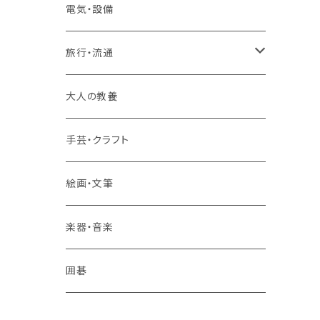
2コースまとめて受講
大卒公務員受験対策講座
TOEIC®L&Rテスト対策講座
電気・設備
3コースまとめて受講
その他 語学
旅行・流通
旅行業務取扱管理者講座
大人の教養
その他 旅行・流通
手芸・クラフト
絵画・文筆
楽器・音楽
囲碁