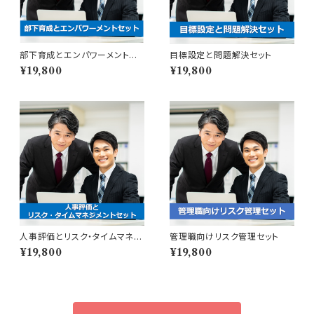
部下育成とエンパワーメントセッ
目標設定と問題解決セット
ト
¥19,800
¥19,800
人事評価とリスク・タイムマネジ
管理職向けリスク管理セット
メントセット
¥19,800
¥19,800