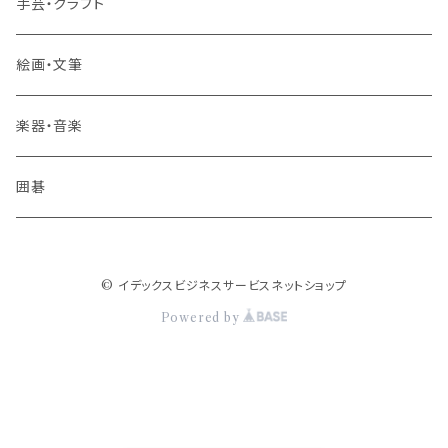
その他 旅行・流通
手芸・クラフト
絵画・文筆
楽器・音楽
囲碁
© イデックスビジネスサービスネットショップ
Powered by