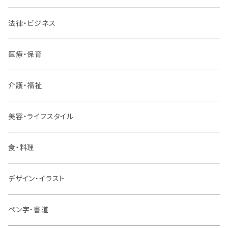
内定者・新入社員
法律・ビジネス
若手社員・中堅社員
医療・保育
リーダー（主任・係長）
介護・福祉
管理職
美容・ライフスタイル
階層共通
食・料理
パッケージプラン
デザイン・イラスト
ペン字・書道