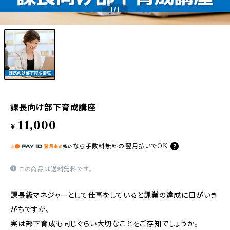
1
/1
課長向け部下育成講座
11,000
¥
なら
手数料無料の
翌月払いでOK
この商品は
送料無料
です。
課長級マネジャーとして仕事をしていると課業の達成に目がいき
がちですが、
実は部下育成も同じぐらい大切なことをご存知でしょうか。