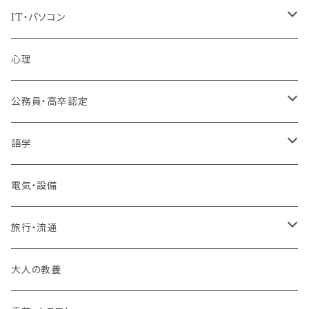
IT・パソコン
MOS（ﾏｲｸﾛｿﾌﾄｵﾌｨｽｽﾍﾟｼｬﾘｽﾄ）講座
心理
プログラミング・Web制作入門講座
公務員・高卒認定
1コース受講
その他 IT・パソコン
高卒認定講座
語学
2コースまとめて受講
大卒公務員受験対策講座
TOEIC®L&Rテスト対策講座
電気・設備
3コースまとめて受講
その他 語学
旅行・流通
旅行業務取扱管理者講座
大人の教養