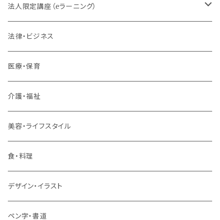
法人限定講座（eラーニング）
内定者・新入社員
法律・ビジネス
若手社員・中堅社員
医療・保育
リーダー（主任・係長）
介護・福祉
管理職
美容・ライフスタイル
階層共通
食・料理
パッケージプラン
デザイン・イラスト
ペン字・書道