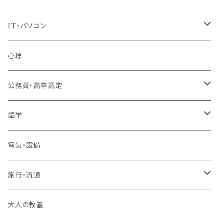
IT・パソコン
MOS（ﾏｲｸﾛｿﾌﾄｵﾌｨｽｽﾍﾟｼｬﾘｽﾄ）講座
心理
プログラミング・Web制作入門講座
公務員・高卒認定
1コース受講
その他 IT・パソコン
高卒認定講座
語学
2コースまとめて受講
大卒公務員受験対策講座
TOEIC®L&Rテスト対策講座
電気・設備
3コースまとめて受講
その他 語学
旅行・流通
旅行業務取扱管理者講座
大人の教養