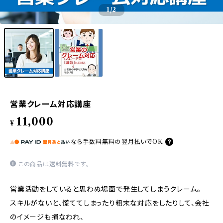
1
/2
営業クレーム対応講座
11,000
¥
なら
手数料無料の
翌月払いでOK
この商品は
送料無料
です。
営業活動をしていると思わぬ場面で発生してしまうクレーム。
スキルがないと、慌ててしまったり粗末な対応をしたりして、会社
のイメージも損なわれ、