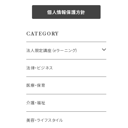
個人情報保護方針
CATEGORY
法人限定講座（eラーニング）
内定者・新入社員
法律・ビジネス
若手社員・中堅社員
医療・保育
リーダー（主任・係長）
介護・福祉
管理職
美容・ライフスタイル