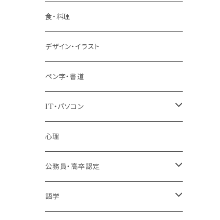
階層共通
食・料理
パッケージプラン
デザイン・イラスト
ペン字・書道
IT・パソコン
MOS（ﾏｲｸﾛｿﾌﾄｵﾌｨｽｽﾍﾟｼｬﾘｽﾄ）講座
心理
プログラミング・Web制作入門講座
公務員・高卒認定
1コース受講
その他 IT・パソコン
高卒認定講座
語学