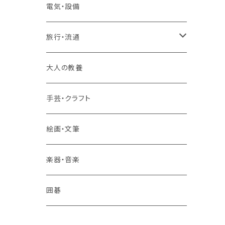
2コースまとめて受講
大卒公務員受験対策講座
TOEIC®L&Rテスト対策講座
電気・設備
3コースまとめて受講
その他 語学
旅行・流通
旅行業務取扱管理者講座
大人の教養
その他 旅行・流通
手芸・クラフト
絵画・文筆
楽器・音楽
囲碁