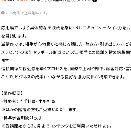
この商品は
送料無料
です。
応用編ではより具体的な実践法を身につけ、コミュニケーション力を
を目指します。
当講座では、相手が心地良いと感じる話し方・聴き方・引き出し方などを
メラビアンの法則やラポール形成といった、相手との距離を縮め信頼関
ます。
信頼関係や親近感を築くプロセスを、同僚や上司や部下、顧客対応・営
ことで、ビジネスの成果につながる良好な協力関係が構築できます。
【講座概要】
・対象者：若手社員・中堅社員
※ほかの階層の方もご受講いただけます。
・標準学習期間：1ヵ月
※受講開始から3ヵ月までコンテンツをご利用いただけます。