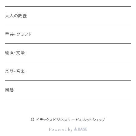
旅行業務取扱管理者講座
大人の教養
その他 旅行・流通
手芸・クラフト
絵画・文筆
楽器・音楽
囲碁
© イデックスビジネスサービスネットショップ
Powered by