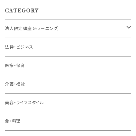
CATEGORY
法人限定講座（eラーニング）
内定者・新入社員
法律・ビジネス
若手社員・中堅社員
医療・保育
リーダー（主任・係長）
介護・福祉
管理職
美容・ライフスタイル
階層共通
食・料理