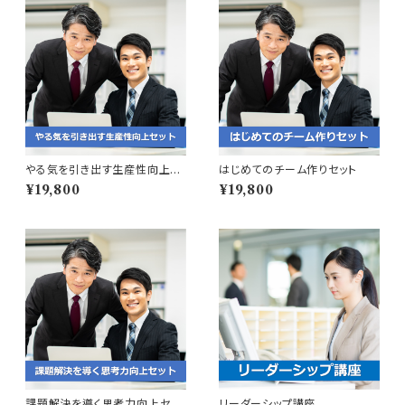
やる気を引き出す生産性向上セ
はじめてのチーム作りセット
ット
¥19,800
¥19,800
課題解決を導く思考力向上セッ
リーダーシップ講座