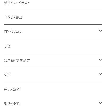
パッケージプラン
デザイン・イラスト
ペン字・書道
IT・パソコン
MOS（ﾏｲｸﾛｿﾌﾄｵﾌｨｽｽﾍﾟｼｬﾘｽﾄ）講座
心理
プログラミング・Web制作入門講座
公務員・高卒認定
1コース受講
その他 IT・パソコン
高卒認定講座
語学
2コースまとめて受講
大卒公務員受験対策講座
TOEIC®L&Rテスト対策講座
電気・設備
3コースまとめて受講
その他 語学
旅行・流通