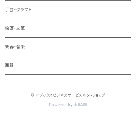
その他 旅行・流通
手芸・クラフト
絵画・文筆
楽器・音楽
囲碁
© イデックスビジネスサービスネットショップ
Powered by