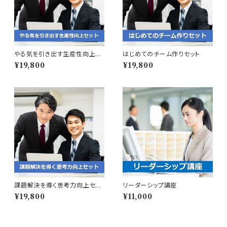
やる気を引き出す生産性向上セ
はじめてのチーム作りセット
ット
¥19,800
¥19,800
課題解決を導く思考力向上セッ
リーダーシップ講座
ト
¥19,800
¥11,000