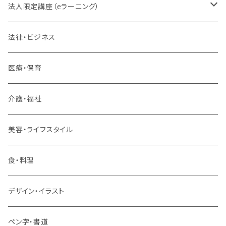
法人限定講座（eラーニング）
内定者・新入社員
法律・ビジネス
若手社員・中堅社員
医療・保育
リーダー（主任・係長）
介護・福祉
管理職
美容・ライフスタイル
階層共通
食・料理
パッケージプラン
デザイン・イラスト
ペン字・書道