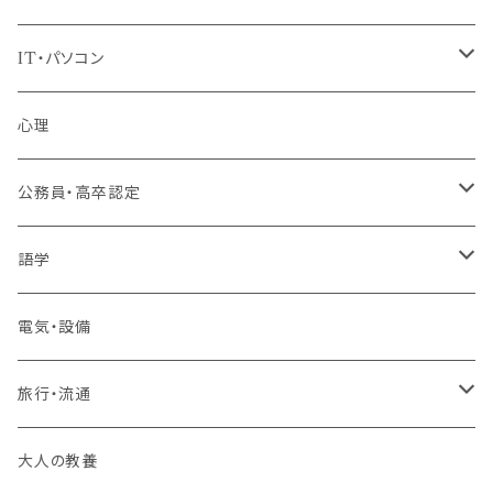
IT・パソコン
MOS（ﾏｲｸﾛｿﾌﾄｵﾌｨｽｽﾍﾟｼｬﾘｽﾄ）講座
心理
プログラミング・Web制作入門講座
公務員・高卒認定
1コース受講
その他 IT・パソコン
高卒認定講座
語学
2コースまとめて受講
大卒公務員受験対策講座
TOEIC®L&Rテスト対策講座
電気・設備
3コースまとめて受講
その他 語学
旅行・流通
旅行業務取扱管理者講座
大人の教養