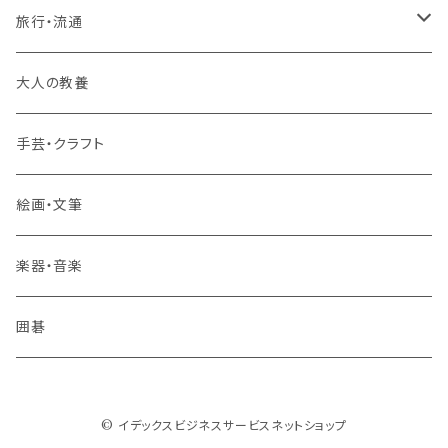
3コースまとめて受講
その他 語学
旅行・流通
旅行業務取扱管理者講座
大人の教養
その他 旅行・流通
手芸・クラフト
絵画・文筆
楽器・音楽
囲碁
© イデックスビジネスサービスネットショップ