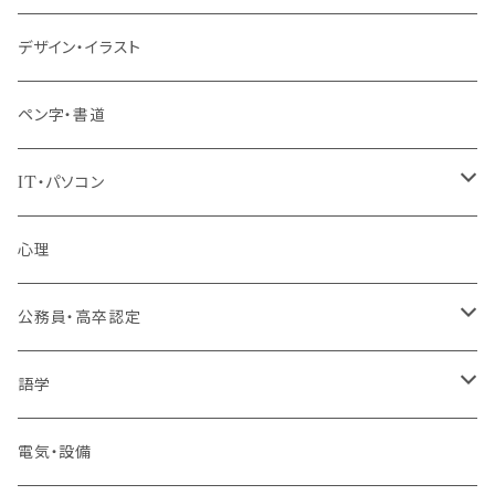
パッケージプラン
デザイン・イラスト
ペン字・書道
IT・パソコン
MOS（ﾏｲｸﾛｿﾌﾄｵﾌｨｽｽﾍﾟｼｬﾘｽﾄ）講座
心理
プログラミング・Web制作入門講座
公務員・高卒認定
1コース受講
その他 IT・パソコン
高卒認定講座
語学
2コースまとめて受講
大卒公務員受験対策講座
TOEIC®L&Rテスト対策講座
電気・設備