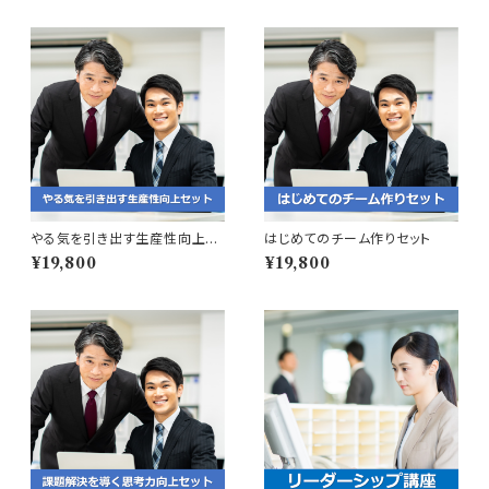
やる気を引き出す生産性向上セ
はじめてのチーム作りセット
ット
¥19,800
¥19,800