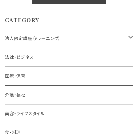
CATEGORY
法人限定講座（eラーニング）
内定者・新入社員
法律・ビジネス
若手社員・中堅社員
医療・保育
リーダー（主任・係長）
介護・福祉
管理職
美容・ライフスタイル
階層共通
食・料理