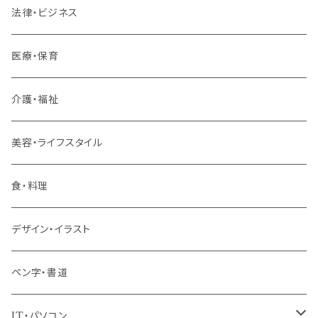
内定者・新入社員
法律・ビジネス
若手社員・中堅社員
医療・保育
リーダー（主任・係長）
介護・福祉
管理職
美容・ライフスタイル
階層共通
食・料理
パッケージプラン
デザイン・イラスト
ペン字・書道
IT・パソコン