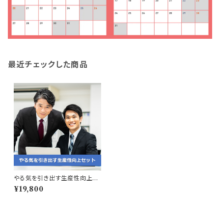
最近チェックした商品
やる気を引き出す生産性向上セ
ット
¥19,800