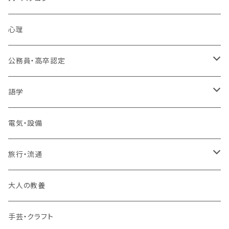
MOS（ﾏｲｸﾛｿﾌﾄｵﾌｨｽｽﾍﾟｼｬﾘｽﾄ）講座
心理
プログラミング・Web制作入門講座
公務員・高卒認定
1コース受講
その他 IT・パソコン
高卒認定講座
語学
2コースまとめて受講
大卒公務員受験対策講座
TOEIC®L&Rテスト対策講座
電気・設備
3コースまとめて受講
その他 語学
旅行・流通
旅行業務取扱管理者講座
大人の教養
その他 旅行・流通
手芸・クラフト