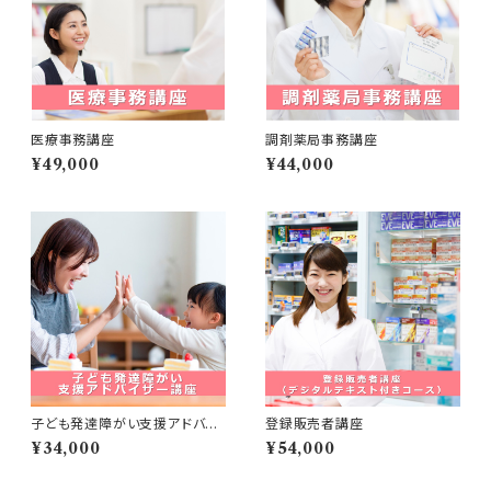
医療事務講座
調剤薬局事務講座
¥49,000
¥44,000
子ども発達障がい支援アドバイ
登録販売者講座
ザー講座
¥34,000
¥54,000