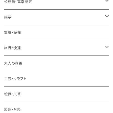
プログラミング・Web制作入門講座
公務員・高卒認定
1コース受講
その他 IT・パソコン
高卒認定講座
語学
2コースまとめて受講
大卒公務員受験対策講座
TOEIC®L&Rテスト対策講座
電気・設備
3コースまとめて受講
その他 語学
旅行・流通
旅行業務取扱管理者講座
大人の教養
その他 旅行・流通
手芸・クラフト
絵画・文筆
楽器・音楽