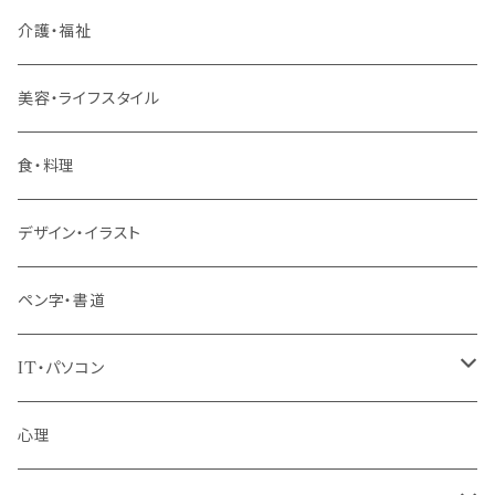
リーダー（主任・係長）
介護・福祉
管理職
美容・ライフスタイル
階層共通
食・料理
パッケージプラン
デザイン・イラスト
ペン字・書道
IT・パソコン
MOS（ﾏｲｸﾛｿﾌﾄｵﾌｨｽｽﾍﾟｼｬﾘｽﾄ）講座
心理