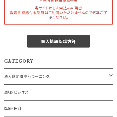
当サイトからお申込みの場合
教育訓練給付金制度はご利用いただけませんので何卒ご了
承ください。
個人情報保護方針
CATEGORY
法人限定講座（eラーニング）
内定者・新入社員
法律・ビジネス
若手社員・中堅社員
医療・保育